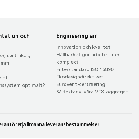
tation och
Engineering air
Innovation och kvalitet
Hållbarhet gör arbetet mer
r, certifikat,
komplext
n mm
Filterstandard ISO 16890
Ekodesigndirektivet
ditt
Eurovent-certifiering
onssystem optimalt?
Så testar vi våra VEX-aggregat
verantörer
Allmänna leveransbestämmelser