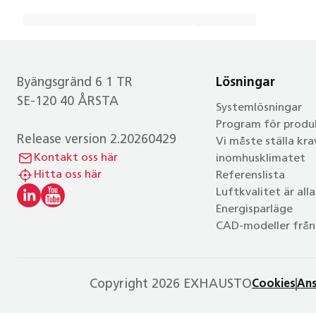
Byängsgränd 6 1 TR
Lösningar
SE-120 40 ÅRSTA
Systemlösningar
Program för produ
Release version 2.20260429
Vi måste ställa kra
Kontakt oss här
inomhusklimatet
Hitta oss här
Referenslista
Luftkvalitet är all
Energisparläge
CAD-modeller från
Copyright 2026 EXHAUSTO
Cookies
Ans