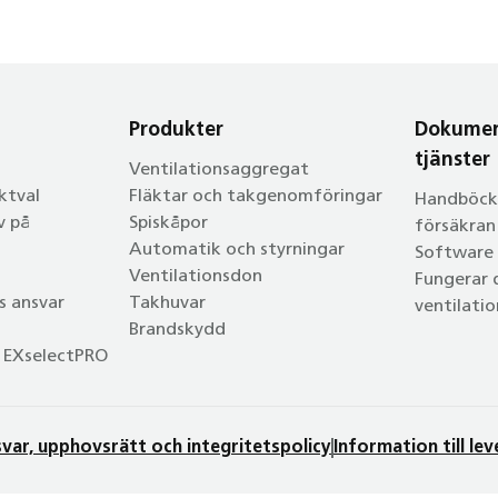
Produkter
Dokumen
tjänster
Ventilationsaggregat
ktval
Fläktar och takgenomföringar
Handböcke
v på
Spiskåpor
försäkra
Automatik och styrningar
Software
Ventilationsdon
Fungerar 
as ansvar
Takhuvar
ventilati
Brandskydd
 EXselectPRO
var, upphovsrätt och integritetspolicy
Information till le