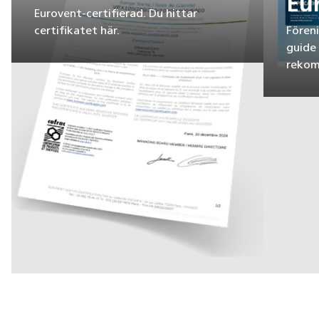
Eu
Eurovent-certifierad. Du hittar
certifikatet här.
Fören
guide
rekom