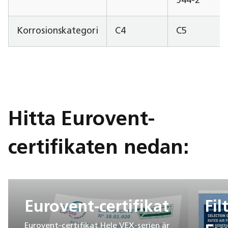
944-2
Korrosionskategori
C4
C5
Hitta Eurovent-
certifikaten nedan:
Eurovent-certifikat
Fil
Eurovent-certifikat Hele VEX-serien är