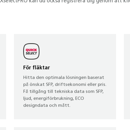
EXselectPRO kan du också registrera dig genom att kli
För fläktar
Hitta den optimala lösningen baserat
på önskat SFP, driftsekonomi eller pris.
Få tillgång till tekniska data som SFP,
ljud, energiförbrukning, ECO
designdata och mått.