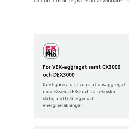
Om du inte är registrerad användare i 
För VEX-aggregat samt CX3000
och DEX3000
Konfigurera ditt ventilationsaggregat
med EXselectPRO och få tekniska
data, måttritningar och
energiberäkningar.