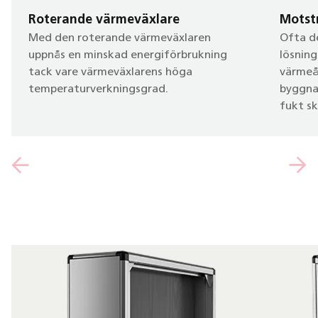
Roterande värmeväxlare
Motst
Med den roterande värmeväxlaren
Ofta d
uppnås en minskad energiförbrukning
lösnin
tack vare värmeväxlarens höga
värmeåt
temperaturverkningsgrad.
byggnad
fukt sk