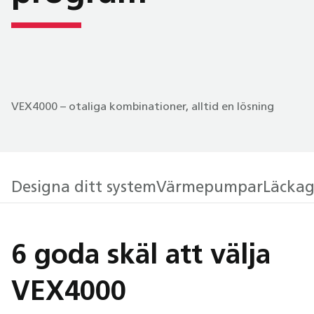
VEX4000 – otaliga kombinationer, alltid en lösning
Designa ditt system
Värmepumpar
Läckag
6 goda skäl att välja
VEX4000