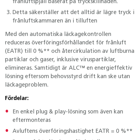
frånluftspjäll baserat på tryckskillnaden.
Detta säkerställer att det alltid är lägre tryck i
frånluftskammaren än i tilluften
Med den automatiska läckagekontrollen
reduceras överföringsförhållandet för frånluft
(EATR) till 0 %** och återcirkulation av luftburna
partiklar och gaser, inklusive viruspartiklar,
elimineras. Samtidigt är ALC™ en energieffektiv
lösning eftersom behovsstyrd drift kan ske utan
läckageproblem.
Fördelar:
En enkel plug & play-lösning som även kan
eftermonteras
Avluftens överföringshastighet EATR = 0 %**