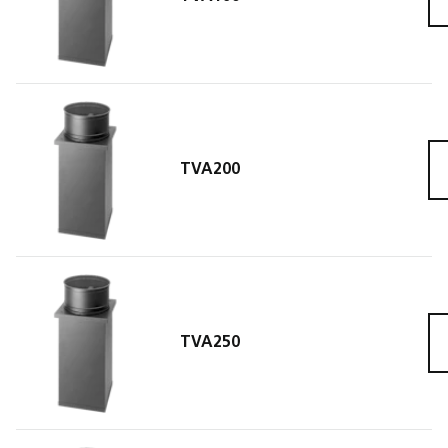
TVA200
TVA2
TVA250
TVA2