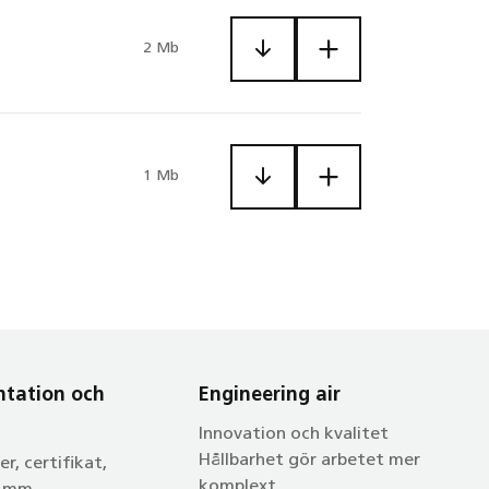
2 Mb
1 Mb
tation och
Engineering air
Innovation och kvalitet
Hållbarhet gör arbetet mer
r, certifikat,
komplext