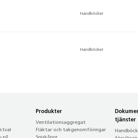
Handböcker
Handböcker
Produkter
Dokumen
tjänster
Ventilationsaggregat
ktval
Fläktar och takgenomföringar
Handböcke
v på
Spiskåpor