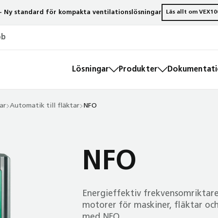
- Ny standard för kompakta ventilationslösningar
Läs allt om VEX10
bb
Lösningar
Produkter
Dokumentatio
ar
Automatik till fläktar
NFO
NFO
Energi­effektiv frekvensomriktare
motorer för maskiner, fläktar oc
med NFO.