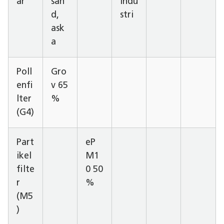
ar
san
indu
d,
stri
ask
a
Poll
Gro
enfi
v 65
lter
%
(G4)
Part
eP
ikel
M1
filte
0 50
r
%
(M5
)