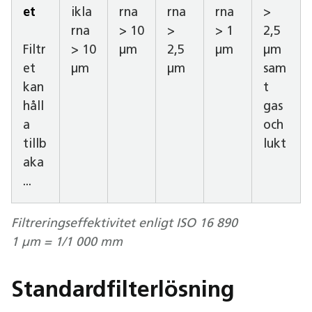
et
ikla
rna
rna
rna
>
rna
> 10
>
> 1
2,5
Filtr
> 10
µm
2,5
µm
µm
et
µm
µm
sam
kan
t
håll
gas
a
och
tillb
lukt
aka
...
Filtreringseffektivitet enligt ISO 16 890
1 µm = 1/1 000 mm
Standardfilterlösning