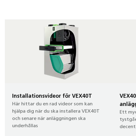
Installationsvideor för VEX40T
VEX40
Här hittar du en rad videor som kan
anläg
hjälpa dig när du ska installera VEX40T
Ett my
och senare när anläggningen ska
tystgå
underhållas
decent