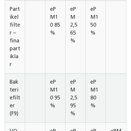
Part
eP
eP
eP
ikel
M1
M
M1
filte
0 85
2,5
50
r –
%
65
%
fina
%
part
ikla
r
Bak
eP
eP
eP
teri
M1
M
M1
efilt
0 95
2,5
80
er
%
95
%
(F9)
%