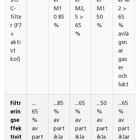
VO
eP
eP
eP
ePM
C-
M1
M2,
M1
2 >
filte
0 85
5 >
50
65
r (F7
%
65
%
%
+
%
avlä
akti
gsn
vt
ar
kol)
gas
er
och
lukt
Filtr
...
...85
...65
...50
...65
erin
65
%
%
%
%
gse
%
av
av
av
av
ffek
av
part
part
part
part
tivit
part
ikla
ikla
ikla
iklar