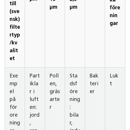
ka
till
µm
µm
före
(sve
nin
nsk)
gar
filte
rtyp
/kv
alit
et
Exe
Part
Poll
Sta
Bak
Luk
mp
ikla
en,
dsf
teri
t
el
r i
gräs
öre
er
på
luft
arte
ning
för
en:
r
:
ore
jord
bila
ning
,
r,