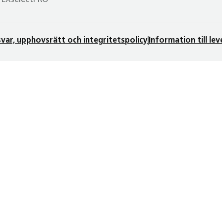
 EXselectPRO
var, upphovsrätt och integritetspolicy
Information till le