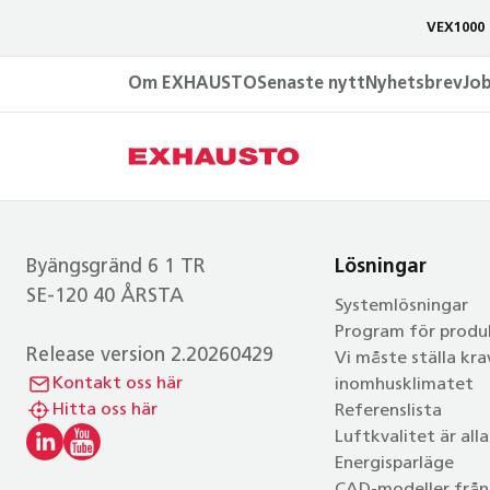
VEX1000 
Om EXHAUSTO
Senaste nytt
Nyhetsbrev
Jo
Byängsgränd 6 1 TR
Lösningar
SE-120 40 ÅRSTA
Systemlösningar
Program för produ
Release version 2.20260429
Vi måste ställa kra
Kontakt oss här
inomhusklimatet
Hitta oss här
Referenslista
Luftkvalitet är all
Energisparläge