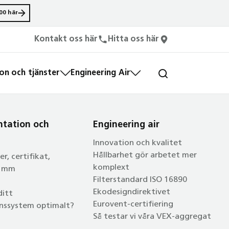
00 här
Kontakt oss här
Hitta oss här
n och tjänster
Engineering Air
tation och
Engineering air
Innovation och kvalitet
Hållbarhet gör arbetet mer
r, certifikat,
komplext
n mm
Filterstandard ISO 16890
Ekodesigndirektivet
ditt
Eurovent-certifiering
onssystem optimalt?
Så testar vi våra VEX-aggregat