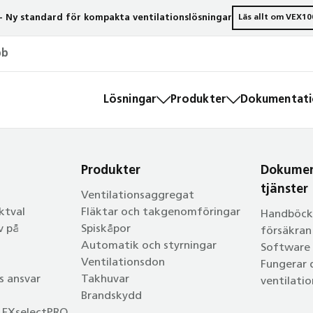
- Ny standard för kompakta ventilationslösningar
Läs allt om VEX10
bb
Lösningar
Produkter
Dokumentatio
Produkter
Dokumen
tjänster
Ventilationsaggregat
ktval
Fläktar och takgenomföringar
Handböcke
v på
Spiskåpor
försäkra
Automatik och styrningar
Software
Ventilationsdon
Fungerar 
as ansvar
Takhuvar
ventilati
Brandskydd